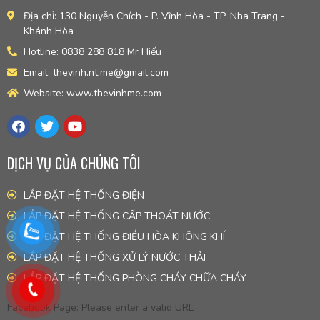
Địa chỉ: 130 Nguyễn Chích - P. Vĩnh Hòa - TP. Nha Trang -
Khánh Hòa
Hotline: 0838 288 818 Mr Hiếu
Email: thevinh.nt.me@gmail.com
Website: www.thevinhme.com
DỊCH VỤ CỦA CHÚNG TÔI
LẮP ĐẶT HỆ THỐNG ĐIỆN
LẮP ĐẶT HỆ THỐNG CẤP THOÁT NƯỚC
LẮP ĐẶT HỆ THỐNG ĐIỀU HÒA KHÔNG KHÍ
LẮP ĐẶT HỆ THỐNG XỬ LÝ NƯỚC THẢI
LẮP ĐẶT HỆ THỐNG PHÒNG CHÁY CHỮA CHÁY
Facebook Page: Please enter a valid URL